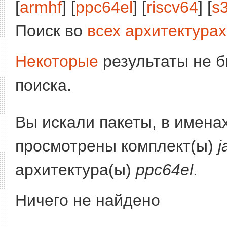
[
armhf
] [
ppc64el
] [
riscv64
] [
s
Поиск во
всех архитектурах
Некоторые
результаты не б
поиска.
Вы искали пакеты, в имена
просмотрены комплект(ы)
j
архитектура(ы)
ppc64el
.
Ничего не найдено