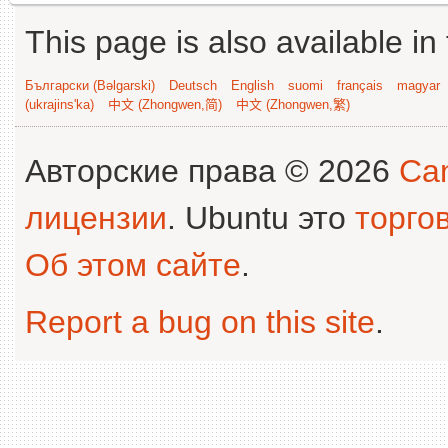
This page is also available in
Български (Bəlgarski)
Deutsch
English
suomi
français
magyar
(ukrajins'ka)
中文 (Zhongwen,简)
中文 (Zhongwen,繁)
Авторские права © 2026
Can
лицензии
. Ubuntu это
торго
Об этом сайте
.
Report a bug on this site
.