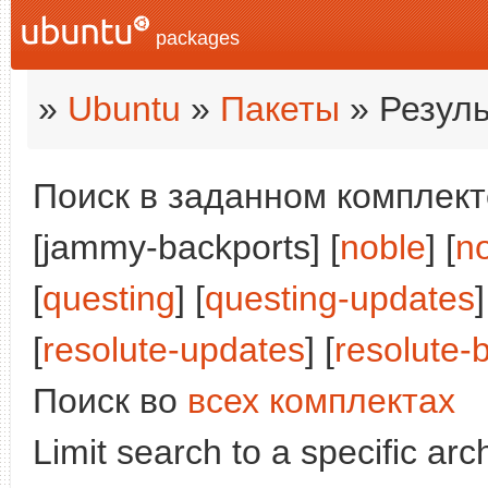
packages
»
Ubuntu
»
Пакеты
» Резуль
Поиск в заданном комплекте
[jammy-backports] [
noble
] [
n
[
questing
] [
questing-updates
]
[
resolute-updates
] [
resolute-
Поиск во
всех комплектах
Limit search to a specific arch