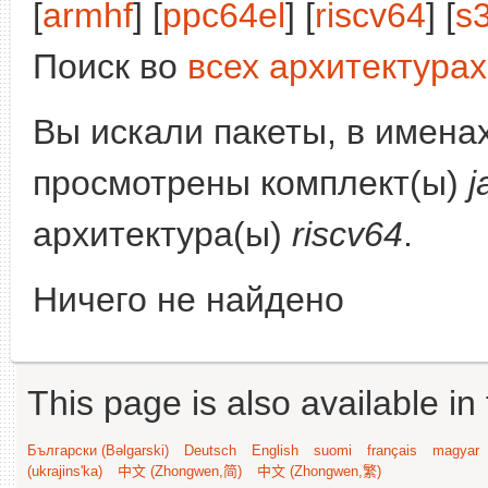
[
armhf
] [
ppc64el
] [
riscv64
] [
s
Поиск во
всех архитектурах
Вы искали пакеты, в имена
просмотрены комплект(ы)
j
архитектура(ы)
riscv64
.
Ничего не найдено
This page is also available in
Български (Bəlgarski)
Deutsch
English
suomi
français
magyar
(ukrajins'ka)
中文 (Zhongwen,简)
中文 (Zhongwen,繁)