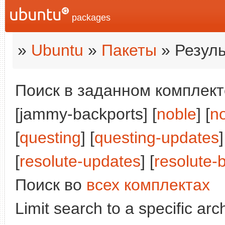
packages
»
Ubuntu
»
Пакеты
» Резуль
Поиск в заданном комплекте
[jammy-backports] [
noble
] [
n
[
questing
] [
questing-updates
]
[
resolute-updates
] [
resolute-
Поиск во
всех комплектах
Limit search to a specific arch