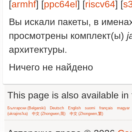
[
armhf
] [
ppc64el
] [
riscv64
] [
s
Вы искали пакеты, в имена
просмотрены комплект(ы)
j
архитектуры.
Ничего не найдено
This page is also available in
Български (Bəlgarski)
Deutsch
English
suomi
français
magyar
(ukrajins'ka)
中文 (Zhongwen,简)
中文 (Zhongwen,繁)