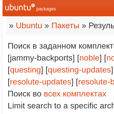
packages
»
Ubuntu
»
Пакеты
» Резуль
Поиск в заданном комплекте
[jammy-backports] [
noble
] [
n
[
questing
] [
questing-updates
]
[
resolute-updates
] [
resolute-
Поиск во
всех комплектах
Limit search to a specific arch