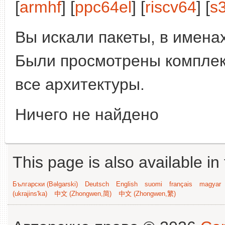
[
armhf
] [
ppc64el
] [
riscv64
] [
s
Вы искали пакеты, в имена
Были просмотрены компле
все архитектуры.
Ничего не найдено
This page is also available in
Български (Bəlgarski)
Deutsch
English
suomi
français
magyar
(ukrajins'ka)
中文 (Zhongwen,简)
中文 (Zhongwen,繁)