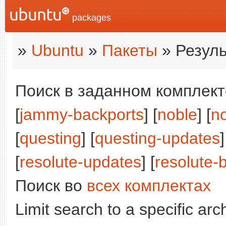
packages
»
Ubuntu
»
Пакеты
» Резуль
Поиск в заданном комплекте
[
jammy-backports
] [
noble
] [
n
[
questing
] [
questing-updates
]
[
resolute-updates
] [
resolute-
Поиск во
всех комплектах
Limit search to a specific arch