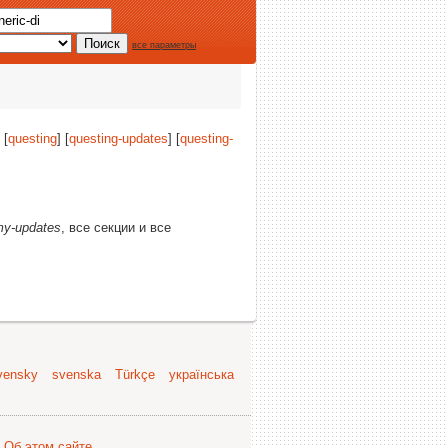
все параметры
 [
questing
] [
questing-updates
] [
questing-
y-updates
, все секции и все
vensky
svenska
Türkçe
українська
.
Об этом сайте
.