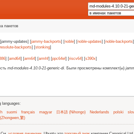
ка пакетов
 [jammy-updates] [
jammy-backports
] [
noble
] [
noble-updates
] [
noble-backports
]
resolute-backports
] [
stonking
]
386
] [
amd64
] [
arm64
] [
armhf
] [
ppc64el
] [
riscv64
] [
s390x
]
есть
md-modules-4.10.0-21-generic-di
. Были просмотрены комплект(ы)
jamm
ng languages:
sh
suomi
français
magyar
日本語 (Nihongo)
Nederlands
polski
slo
(Zhongwen,繁)
; См.
условия лицензии
. Ubuntu это
торговый знак
компании Canonical Ltd