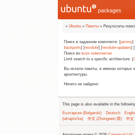
packages
»
Ubuntu
»
Пакеты
» Результаты поис
Поиск в заданном комплекте: [
jammy
]
backports
] [
resolute
] [
resolute-updates
] [
Поиск во
всех комплектах
Limit search to a specific architecture: [
i
Вы искали пакеты, в именах которых 
архитектуры.
Ничего не найдено
This page is also available in the followi
Български (Bəlgarski)
Deutsch
Engli
(ukrajins'ka)
中文 (Zhongwen,简)
中文 
Авторские права © 2026
Canonical Ltd.