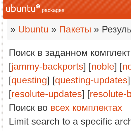
packages
»
Ubuntu
»
Пакеты
» Резуль
Поиск в заданном комплекте
[
jammy-backports
] [
noble
] [
n
[
questing
] [
questing-updates
]
[
resolute-updates
] [
resolute-
Поиск во
всех комплектах
Limit search to a specific arch