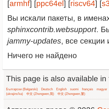
[
armhf
] [
ppc64el
] [
riscv64
] [
s
Вы искали пакеты, в имена
sphinxcontrib.websupport
. Б
jammy-updates
, все секции
Ничего не найдено
This page is also available in
Български (Bəlgarski)
Deutsch
English
suomi
français
magyar
(ukrajins'ka)
中文 (Zhongwen,简)
中文 (Zhongwen,繁)