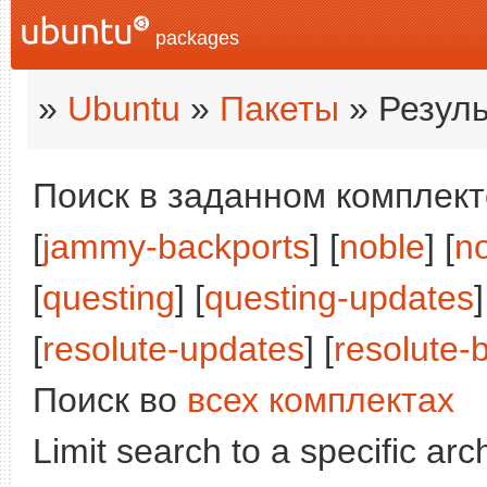
packages
»
Ubuntu
»
Пакеты
» Резуль
Поиск в заданном комплекте
[
jammy-backports
] [
noble
] [
n
[
questing
] [
questing-updates
]
[
resolute-updates
] [
resolute-
Поиск во
всех комплектах
Limit search to a specific arch