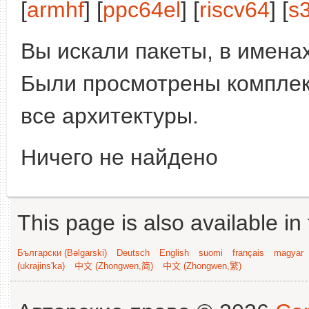
[
armhf
] [
ppc64el
] [
riscv64
] [
s
Вы искали пакеты, в имена
Были просмотрены компле
все архитектуры.
Ничего не найдено
This page is also available in
Български (Bəlgarski)
Deutsch
English
suomi
français
magyar
(ukrajins'ka)
中文 (Zhongwen,简)
中文 (Zhongwen,繁)