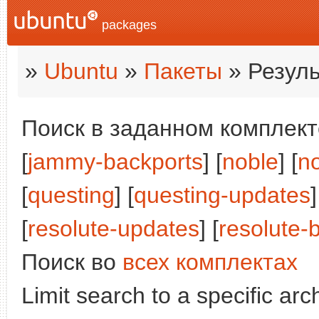
packages
»
Ubuntu
»
Пакеты
» Резуль
Поиск в заданном комплекте
[
jammy-backports
] [
noble
] [
n
[
questing
] [
questing-updates
]
[
resolute-updates
] [
resolute-
Поиск во
всех комплектах
Limit search to a specific arch