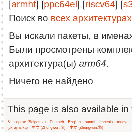
[
armhf
] [
ppc64el
] [
riscv64
] [
s
Поиск во
всех архитектурах
Вы искали пакеты, в имена
Были просмотрены компле
архитектура(ы)
arm64
.
Ничего не найдено
This page is also available in
Български (Bəlgarski)
Deutsch
English
suomi
français
magyar
(ukrajins'ka)
中文 (Zhongwen,简)
中文 (Zhongwen,繁)