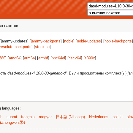
ка пакетов
 [jammy-updates] [
jammy-backports
] [
noble
] [
noble-updates
] [
noble-backports
]
resolute-backports
] [
stonking
]
386
] [
amd64
] [
arm64
] [
armhf
] [
ppc64el
] [
riscv64
] [
s390x
]
есть
dasd-modules-4.10.0-30-generic-di
. Были просмотрены комплект(ы)
ja
ng languages:
sh
suomi
français
magyar
日本語 (Nihongo)
Nederlands
polski
slo
(Zhongwen,繁)