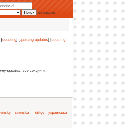
все параметры
 [
questing
] [
questing-updates
] [
questing-
mmy-updates
, все секции и
vensky
svenska
Türkçe
українська