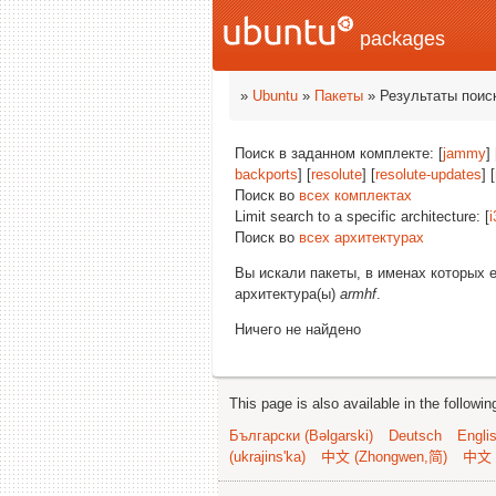
packages
»
Ubuntu
»
Пакеты
» Результаты поис
Поиск в заданном комплекте: [
jammy
]
backports
] [
resolute
] [
resolute-updates
] [
Поиск во
всех комплектах
Limit search to a specific architecture: [
i
Поиск во
всех архитектурах
Вы искали пакеты, в именах которых 
архитектура(ы)
armhf
.
Ничего не найдено
This page is also available in the followi
Български (Bəlgarski)
Deutsch
Engli
(ukrajins'ka)
中文 (Zhongwen,简)
中文 