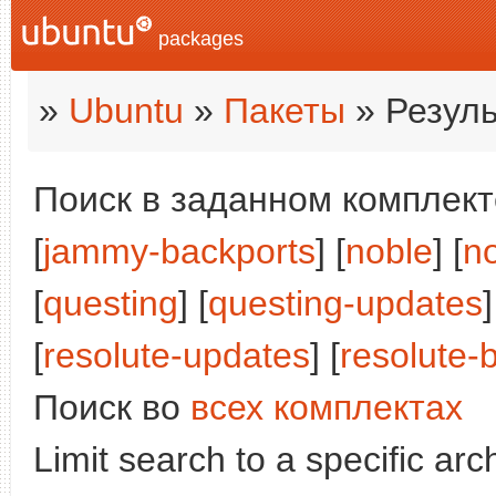
packages
»
Ubuntu
»
Пакеты
» Резуль
Поиск в заданном комплекте
[
jammy-backports
] [
noble
] [
n
[
questing
] [
questing-updates
]
[
resolute-updates
] [
resolute-
Поиск во
всех комплектах
Limit search to a specific arch