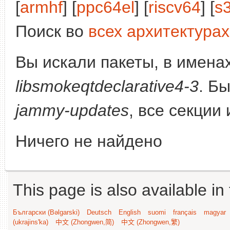
[
armhf
] [
ppc64el
] [
riscv64
] [
s
Поиск во
всех архитектурах
Вы искали пакеты, в имена
libsmokeqtdeclarative4-3
. Б
jammy-updates
, все секции
Ничего не найдено
This page is also available in
Български (Bəlgarski)
Deutsch
English
suomi
français
magyar
(ukrajins'ka)
中文 (Zhongwen,简)
中文 (Zhongwen,繁)