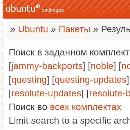
packages
»
Ubuntu
»
Пакеты
» Резуль
Поиск в заданном комплекте
[
jammy-backports
] [
noble
] [
n
[
questing
] [
questing-updates
]
[
resolute-updates
] [
resolute-
Поиск во
всех комплектах
Limit search to a specific arch