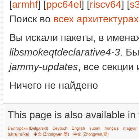
[
armhf
] [
ppc64el
] [
riscv64
] [
s
Поиск во
всех архитектурах
Вы искали пакеты, в имена
libsmokeqtdeclarative4-3
. Б
jammy-updates
, все секции
Ничего не найдено
This page is also available in
Български (Bəlgarski)
Deutsch
English
suomi
français
magyar
(ukrajins'ka)
中文 (Zhongwen,简)
中文 (Zhongwen,繁)