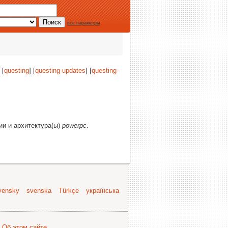
все параметры
 [
questing
] [
questing-updates
] [
questing-
ции и архитектура(ы)
powerpc
.
vensky
svenska
Türkçe
українська
.
Об этом сайте
.