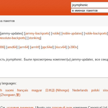
ка пакетов
 [jammy-updates] [
jammy-backports
] [
noble
] [
noble-updates
] [
noble-backports
]
resolute-backports
] [
stonking
]
386
] [
amd64
] [
arm64
] [
armhf
] [
ppc64el
] [
riscv64
] [
s390x
]
есть
jsymphonic
. Были просмотрены комплект(ы)
jammy-updates
, все сек
ng languages:
sh
suomi
français
magyar
日本語 (Nihongo)
Nederlands
polski
slo
(Zhongwen,繁)
; См.
условия лицензии
. Ubuntu это
торговый знак
компании Canonical Ltd