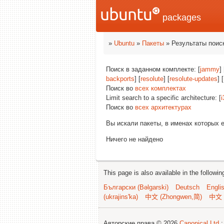
packages
»
Ubuntu
»
Пакеты
» Результаты поис
Поиск в заданном комплекте: [
jammy
]
backports
] [
resolute
] [
resolute-updates
] [
Поиск во
всех комплектах
Limit search to a specific architecture: [
i
Поиск во
всех архитектурах
Вы искали пакеты, в именах которых 
Ничего не найдено
This page is also available in the followi
Български (Bəlgarski)
Deutsch
Engli
(ukrajins'ka)
中文 (Zhongwen,简)
中文 
Авторские права © 2026
Canonical Ltd.