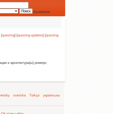
все параметры
 [
questing
] [
questing-updates
] [
questing-
екции и архитектура(ы)
powerpc
.
vensky
svenska
Türkçe
українська
.
Об этом сайте
.