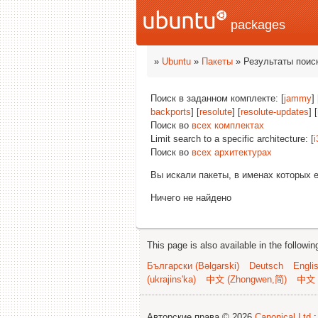
packages
»
Ubuntu
»
Пакеты
» Результаты поис
Поиск в заданном комплекте: [
jammy
]
backports
] [
resolute
] [
resolute-updates
] [
Поиск во
всех комплектах
Limit search to a specific architecture: [
i
Поиск во
всех архитектурах
Вы искали пакеты, в именах которых 
Ничего не найдено
This page is also available in the followi
Български (Bəlgarski)
Deutsch
Engli
(ukrajins'ka)
中文 (Zhongwen,简)
中文 
Авторские права © 2026
Canonical Ltd.