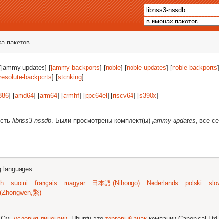
ка пакетов
 [jammy-updates] [
jammy-backports
] [
noble
] [
noble-updates
] [
noble-backports
]
resolute-backports
] [
stonking
]
386
] [
amd64
] [
arm64
] [
armhf
] [
ppc64el
] [
riscv64
] [
s390x
]
есть
libnss3-nssdb
. Были просмотрены комплект(ы)
jammy-updates
, все с
ng languages:
sh
suomi
français
magyar
日本語 (Nihongo)
Nederlands
polski
slo
(Zhongwen,繁)
; См.
условия лицензии
. Ubuntu это
торговый знак
компании Canonical Ltd