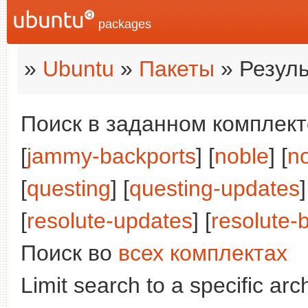
packages
»
Ubuntu
»
Пакеты
» Резуль
Поиск в заданном комплекте
[
jammy-backports
] [
noble
] [
n
[
questing
] [
questing-updates
]
[
resolute-updates
] [
resolute-
Поиск во
всех комплектах
Limit search to a specific arch