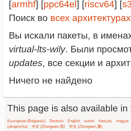
[
armhf
] [
ppc64el
] [
riscv64
] [
s
Поиск во
всех архитектурах
Вы искали пакеты, в имена
virtual-lts-wily
. Были просмо
updates
, все секции и архи
Ничего не найдено
This page is also available in
Български (Bəlgarski)
Deutsch
English
suomi
français
magyar
(ukrajins'ka)
中文 (Zhongwen,简)
中文 (Zhongwen,繁)