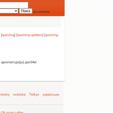
все параметры
 [
questing
] [
questing-updates
] [
questing-
и архитектура(ы)
ppc64el
.
vensky
svenska
Türkçe
українська
.
Об этом сайте
.