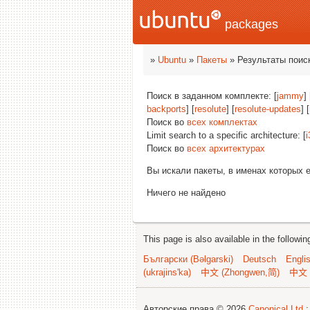
packages
»
Ubuntu
»
Пакеты
» Результаты поис
Поиск в заданном комплекте: [
jammy
]
backports
] [
resolute
] [
resolute-updates
] [
Поиск во
всех комплектах
Limit search to a specific architecture: [
i
Поиск во
всех архитектурах
Вы искали пакеты, в именах которых 
Ничего не найдено
This page is also available in the followi
Български (Bəlgarski)
Deutsch
Engli
(ukrajins'ka)
中文 (Zhongwen,简)
中文 
Авторские права © 2026
Canonical Ltd.