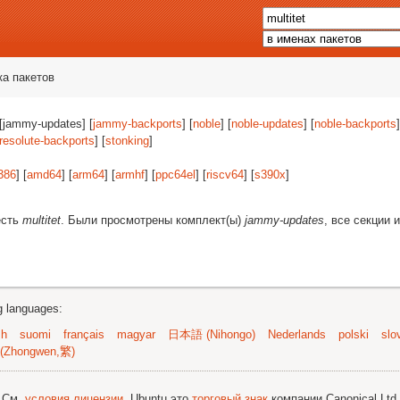
ка пакетов
 [jammy-updates] [
jammy-backports
] [
noble
] [
noble-updates
] [
noble-backports
]
resolute-backports
] [
stonking
]
386
] [
amd64
] [
arm64
] [
armhf
] [
ppc64el
] [
riscv64
] [
s390x
]
есть
multitet
. Были просмотрены комплект(ы)
jammy-updates
, все секции 
ng languages:
sh
suomi
français
magyar
日本語 (Nihongo)
Nederlands
polski
slo
(Zhongwen,繁)
; См.
условия лицензии
. Ubuntu это
торговый знак
компании Canonical Ltd