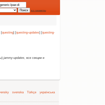
все параметры
 [
questing
] [
questing-updates
] [
questing-
(ы)
jammy-updates
, все секции и
vensky
svenska
Türkçe
українська