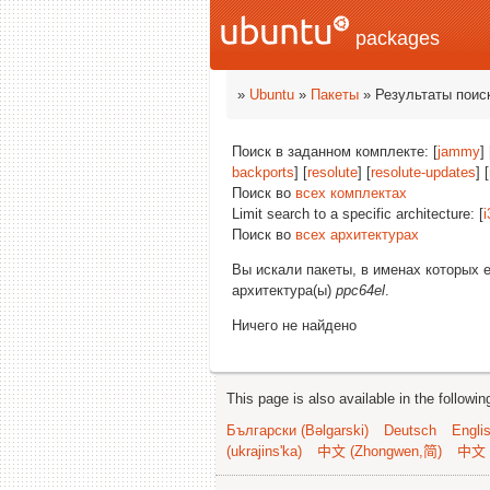
packages
»
Ubuntu
»
Пакеты
» Результаты поис
Поиск в заданном комплекте: [
jammy
]
backports
] [
resolute
] [
resolute-updates
] [
Поиск во
всех комплектах
Limit search to a specific architecture: [
i
Поиск во
всех архитектурах
Вы искали пакеты, в именах которых 
архитектура(ы)
ppc64el
.
Ничего не найдено
This page is also available in the followi
Български (Bəlgarski)
Deutsch
Engli
(ukrajins'ka)
中文 (Zhongwen,简)
中文 