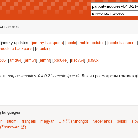
ка пакетов
 [jammy-updates] [
jammy-backports
] [
noble
] [
noble-updates
] [
noble-backports
]
resolute-backports
] [
stonking
]
386
] [
amd64
] [
arm64
] [
armhf
] [
ppc64el
] [
riscv64
] [
s390x
]
есть
parport-modules-4.4.0-21-generic-lpae-di
. Были просмотрены комплект
ng languages:
sh
suomi
français
magyar
日本語 (Nihongo)
Nederlands
polski
slo
(Zhongwen,繁)