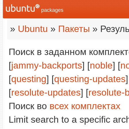
packages
»
Ubuntu
»
Пакеты
» Резуль
Поиск в заданном комплекте
[
jammy-backports
] [
noble
] [
n
[
questing
] [
questing-updates
]
[
resolute-updates
] [
resolute-
Поиск во
всех комплектах
Limit search to a specific arch