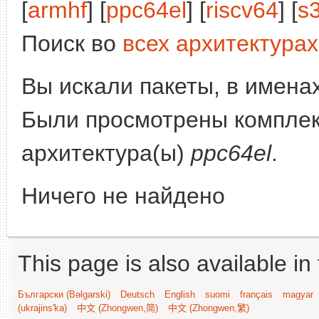
[
armhf
] [
ppc64el
] [
riscv64
] [
s
Поиск во
всех архитектурах
Вы искали пакеты, в имена
Были просмотрены компле
архитектура(ы)
ppc64el
.
Ничего не найдено
This page is also available in
Български (Bəlgarski)
Deutsch
English
suomi
français
magyar
(ukrajins'ka)
中文 (Zhongwen,简)
中文 (Zhongwen,繁)