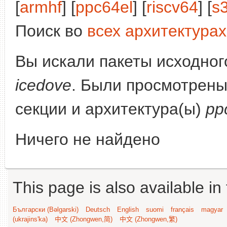
[
armhf
] [
ppc64el
] [
riscv64
] [
s
Поиск во
всех архитектурах
Вы искали пакеты исходного
icedove
. Были просмотрены
секции и архитектура(ы)
pp
Ничего не найдено
This page is also available in
Български (Bəlgarski)
Deutsch
English
suomi
français
magyar
(ukrajins'ka)
中文 (Zhongwen,简)
中文 (Zhongwen,繁)