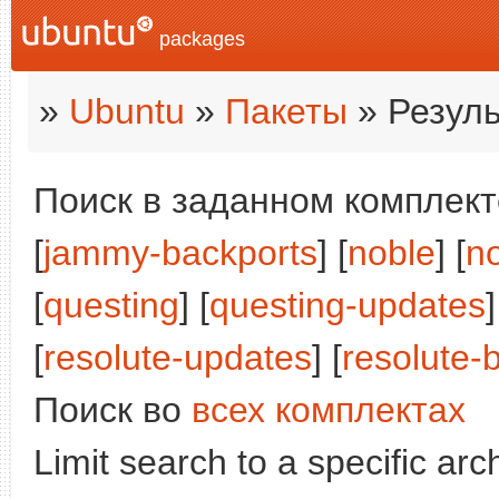
packages
»
Ubuntu
»
Пакеты
» Резуль
Поиск в заданном комплекте
[
jammy-backports
] [
noble
] [
n
[
questing
] [
questing-updates
]
[
resolute-updates
] [
resolute-
Поиск во
всех комплектах
Limit search to a specific arch