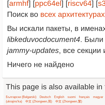
[
armhf
] [
ppc64el
] [
riscv64
] [
s
Поиск во
всех архитектурах
Вы искали пакеты, в имена
libkeduvocdocument4
. Были
jammy-updates
, все секции
Ничего не найдено
This page is also available in
Български (Bəlgarski)
Deutsch
English
suomi
français
magyar
(ukrajins'ka)
中文 (Zhongwen,简)
中文 (Zhongwen,繁)