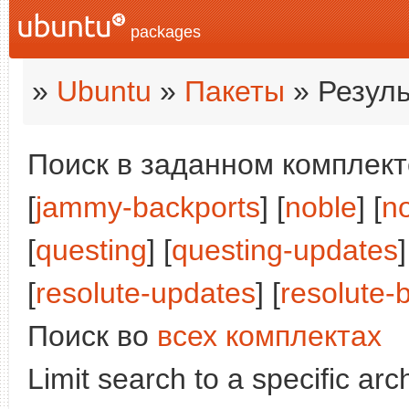
packages
»
Ubuntu
»
Пакеты
» Резуль
Поиск в заданном комплекте
[
jammy-backports
] [
noble
] [
n
[
questing
] [
questing-updates
]
[
resolute-updates
] [
resolute-
Поиск во
всех комплектах
Limit search to a specific arch