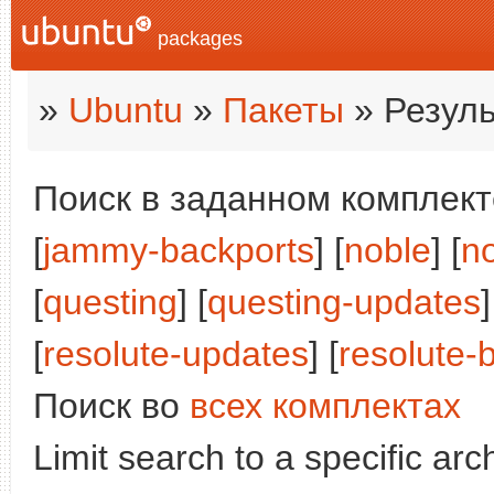
packages
»
Ubuntu
»
Пакеты
» Резуль
Поиск в заданном комплекте
[
jammy-backports
] [
noble
] [
n
[
questing
] [
questing-updates
]
[
resolute-updates
] [
resolute-
Поиск во
всех комплектах
Limit search to a specific arch