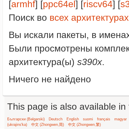
[
armhf
] [
ppc64el
] [
riscv64
] [
s
Поиск во
всех архитектурах
Вы искали пакеты, в имена
Были просмотрены компле
архитектура(ы)
s390x
.
Ничего не найдено
This page is also available in
Български (Bəlgarski)
Deutsch
English
suomi
français
magyar
(ukrajins'ka)
中文 (Zhongwen,简)
中文 (Zhongwen,繁)