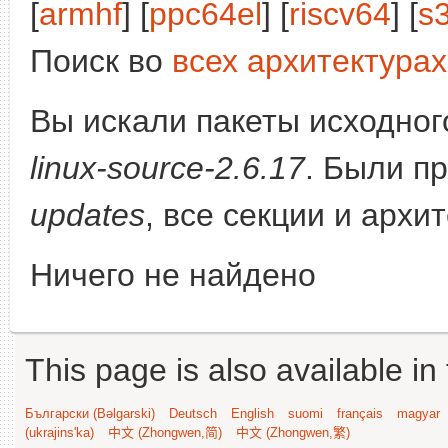
[
armhf
] [
ppc64el
] [
riscv64
] [
s
Поиск во
всех архитектурах
Вы искали пакеты исходного
linux-source-2.6.17
. Были п
updates
, все секции и архи
Ничего не найдено
This page is also available in
Български (Bəlgarski)
Deutsch
English
suomi
français
magyar
(ukrajins'ka)
中文 (Zhongwen,简)
中文 (Zhongwen,繁)