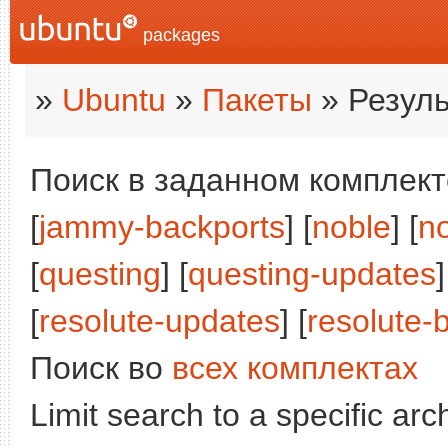
packages
»
Ubuntu
»
Пакеты
» Резуль
Поиск в заданном комплекте
[
jammy-backports
] [
noble
] [
n
[
questing
] [
questing-updates
]
[
resolute-updates
] [
resolute-
Поиск во
всех комплектах
Limit search to a specific arch