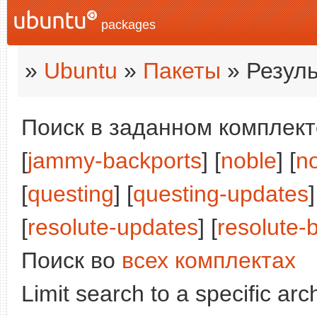
packages
»
Ubuntu
»
Пакеты
» Резуль
Поиск в заданном комплекте
[
jammy-backports
] [
noble
] [
n
[
questing
] [
questing-updates
]
[
resolute-updates
] [
resolute-
Поиск во
всех комплектах
Limit search to a specific arch