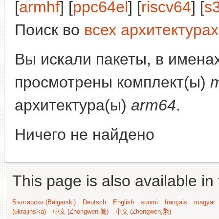
[
armhf
] [
ppc64el
] [
riscv64
] [
s
Поиск во
всех архитектурах
Вы искали пакеты, в имена
просмотрены комплект(ы)
m
архитектура(ы)
arm64
.
Ничего не найдено
This page is also available in
Български (Bəlgarski)
Deutsch
English
suomi
français
magyar
(ukrajins'ka)
中文 (Zhongwen,简)
中文 (Zhongwen,繁)