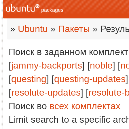
packages
»
Ubuntu
»
Пакеты
» Резуль
Поиск в заданном комплекте
[
jammy-backports
] [
noble
] [
n
[
questing
] [
questing-updates
]
[
resolute-updates
] [
resolute-
Поиск во
всех комплектах
Limit search to a specific arch