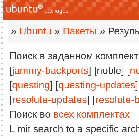
packages
»
Ubuntu
»
Пакеты
» Резуль
Поиск в заданном комплекте
[
jammy-backports
] [noble] [
n
[
questing
] [
questing-updates
]
[
resolute-updates
] [
resolute-
Поиск во
всех комплектах
Limit search to a specific arch