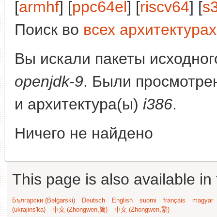
[
armhf
] [
ppc64el
] [
riscv64
] [
s
Поиск во
всех архитектурах
Вы искали пакеты исходного
openjdk-9
. Были просмотре
и архитектура(ы)
i386
.
Ничего не найдено
This page is also available in
Български (Bəlgarski)
Deutsch
English
suomi
français
magyar
(ukrajins'ka)
中文 (Zhongwen,简)
中文 (Zhongwen,繁)