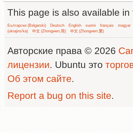
This page is also available in
Български (Bəlgarski)
Deutsch
English
suomi
français
magyar
(ukrajins'ka)
中文 (Zhongwen,简)
中文 (Zhongwen,繁)
Авторские права © 2026
Can
лицензии
. Ubuntu это
торго
Об этом сайте
.
Report a bug on this site
.