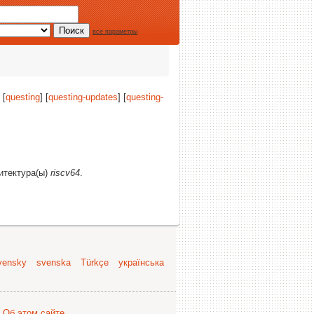
все параметры
 [
questing
] [
questing-updates
] [
questing-
хитектура(ы)
riscv64
.
vensky
svenska
Türkçe
українська
.
Об этом сайте
.