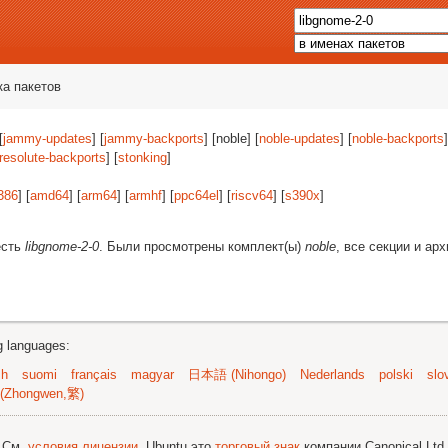
ка пакетов
[
jammy-updates
] [
jammy-backports
] [noble] [
noble-updates
] [
noble-backports
]
resolute-backports
] [
stonking
]
386
] [
amd64
] [
arm64
] [
armhf
] [
ppc64el
] [
riscv64
] [
s390x
]
есть
libgnome-2-0
. Были просмотрены комплект(ы)
noble
, все секции и ар
ng languages:
sh
suomi
français
magyar
日本語 (Nihongo)
Nederlands
polski
slo
(Zhongwen,繁)
; См.
условия лицензии
. Ubuntu это
торговый знак
компании Canonical Ltd