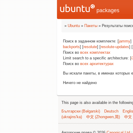
packages
»
Ubuntu
»
Пакеты
» Результаты поис
Поиск в заданном комплекте: [
jammy
] 
backports
] [
resolute
] [
resolute-updates
] [
Поиск во
всех комплектах
Limit search to a specific architecture: [
i
Поиск во
всех архитектурах
Вы искали пакеты, в именах которых 
Ничего не найдено
This page is also available in the followi
Български (Bəlgarski)
Deutsch
Engli
(ukrajins'ka)
中文 (Zhongwen,简)
中文 
Авторские права © 2026
Canonical Ltd.