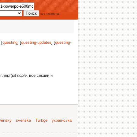
все параметры
 [
questing
] [
questing-updates
] [
questing-
мплект(ы)
noble
, все секции и
vensky
svenska
Türkçe
українська