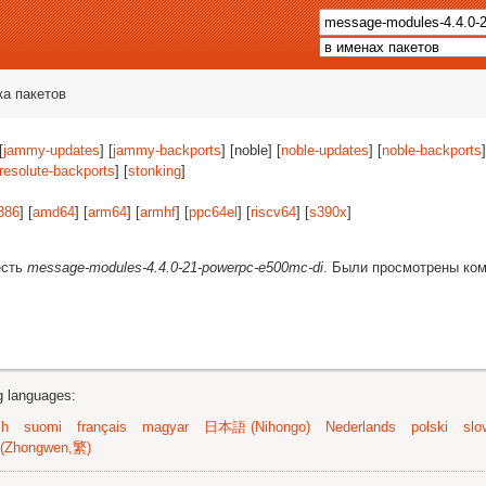
ка пакетов
[
jammy-updates
] [
jammy-backports
] [noble] [
noble-updates
] [
noble-backports
]
resolute-backports
] [
stonking
]
386
] [
amd64
] [
arm64
] [
armhf
] [
ppc64el
] [
riscv64
] [
s390x
]
есть
message-modules-4.4.0-21-powerpc-e500mc-di
. Были просмотрены ко
ng languages:
sh
suomi
français
magyar
日本語 (Nihongo)
Nederlands
polski
slo
(Zhongwen,繁)