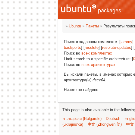
packages
»
Ubuntu
»
Пакеты
» Результаты поис
Поиск в заданном комплекте: [
jammy
] 
backports
] [
resolute
] [
resolute-updates
] [
Поиск во
всех комплектах
Limit search to a specific architecture: [
i
Поиск во
всех архитектурах
Вы искали пакеты, в именах которых 
архитектура(ы)
riscv64
.
Ничего не найдено
This page is also available in the followi
Български (Bəlgarski)
Deutsch
Engli
(ukrajins'ka)
中文 (Zhongwen,简)
中文 