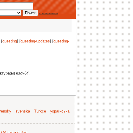
все параметры
 [
questing
] [
questing-updates
] [
questing-
ектура(ы)
riscv64
.
vensky
svenska
Türkçe
українська
.
Об этом сайте
.