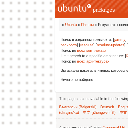
packages
»
Ubuntu
»
Пакеты
» Результаты поис
Поиск в заданном комплекте: [
jammy
] 
backports
] [
resolute
] [
resolute-updates
] [
Поиск во
всех комплектах
Limit search to a specific architecture: [
i
Поиск во
всех архитектурах
Вы искали пакеты, в именах которых 
Ничего не найдено
This page is also available in the followi
Български (Bəlgarski)
Deutsch
Engli
(ukrajins'ka)
中文 (Zhongwen,简)
中文 
Авторские права © 2026
Canonical Ltd.