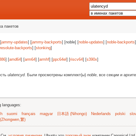
ка пакетов
[
jammy-updates
] [
jammy-backports
] [noble] [
noble-updates
] [
noble-backports
]
resolute-backports
] [
stonking
]
386
] [
amd64
] [
arm64
] [
armhf
] [
ppc64el
] [
riscv64
] [
s390x
]
есть
ulatencyd
. Были просмотрены комплект(ы)
noble
, все секции и архит
ng languages:
sh
suomi
français
magyar
日本語 (Nihongo)
Nederlands
polski
slo
(Zhongwen,繁)
; См.
условия лицензии
. Ubuntu это
торговый знак
компании Canonical Ltd