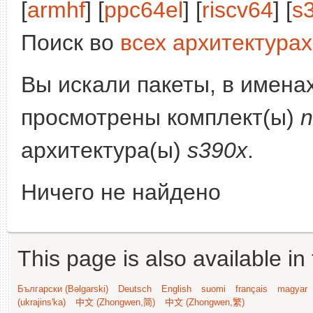
[
armhf
] [
ppc64el
] [
riscv64
] [
s
Поиск во
всех архитектурах
Вы искали пакеты, в имена
просмотрены комплект(ы)
n
архитектура(ы)
s390x
.
Ничего не найдено
This page is also available in
Български (Bəlgarski)
Deutsch
English
suomi
français
magyar
(ukrajins'ka)
中文 (Zhongwen,简)
中文 (Zhongwen,繁)