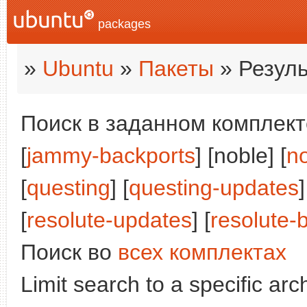
packages
»
Ubuntu
»
Пакеты
» Резуль
Поиск в заданном комплекте
[
jammy-backports
] [noble] [
n
[
questing
] [
questing-updates
]
[
resolute-updates
] [
resolute-
Поиск во
всех комплектах
Limit search to a specific arch