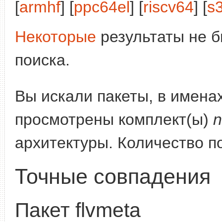
[
armhf
] [
ppc64el
] [
riscv64
] [
s
Некоторые
результаты не б
поиска.
Вы искали пакеты, в имена
просмотрены комплект(ы)
n
архитектуры. Количество п
Точные совпадения
Пакет flvmeta