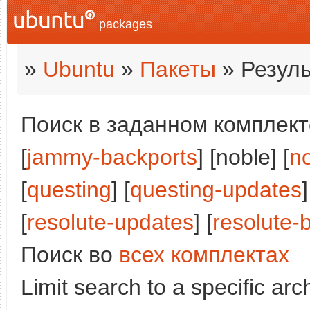
packages
»
Ubuntu
»
Пакеты
» Резуль
Поиск в заданном комплекте
[
jammy-backports
] [noble] [
n
[
questing
] [
questing-updates
]
[
resolute-updates
] [
resolute-
Поиск во
всех комплектах
Limit search to a specific arch