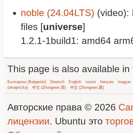
noble (24.04LTS)
(video): 
files [
universe
]
1.2.1-1build1: amd64 arm
This page is also available in
Български (Bəlgarski)
Deutsch
English
suomi
français
magyar
(ukrajins'ka)
中文 (Zhongwen,简)
中文 (Zhongwen,繁)
Авторские права © 2026
Can
лицензии
. Ubuntu это
торго