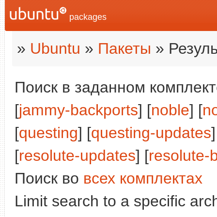
packages
»
Ubuntu
»
Пакеты
» Резуль
Поиск в заданном комплекте
[
jammy-backports
] [
noble
] [
n
[
questing
] [
questing-updates
]
[
resolute-updates
] [
resolute-
Поиск во
всех комплектах
Limit search to a specific arch