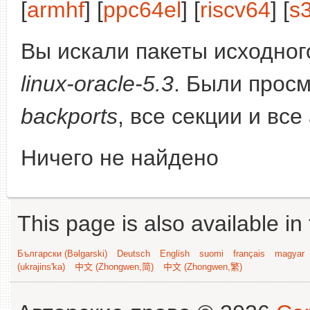
[
armhf
] [
ppc64el
] [
riscv64
] [
s
Вы искали пакеты исходного
linux-oracle-5.3
. Были прос
backports
, все секции и все
Ничего не найдено
This page is also available in
Български (Bəlgarski)
Deutsch
English
suomi
français
magyar
(ukrajins'ka)
中文 (Zhongwen,简)
中文 (Zhongwen,繁)