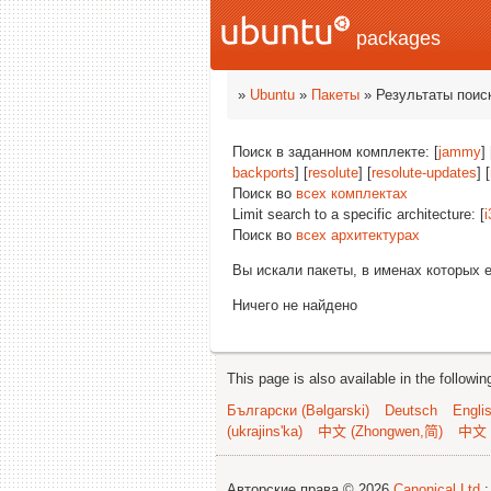
packages
»
Ubuntu
»
Пакеты
» Результаты поис
Поиск в заданном комплекте: [
jammy
] 
backports
] [
resolute
] [
resolute-updates
] [
Поиск во
всех комплектах
Limit search to a specific architecture: [
i
Поиск во
всех архитектурах
Вы искали пакеты, в именах которых 
Ничего не найдено
This page is also available in the followi
Български (Bəlgarski)
Deutsch
Engli
(ukrajins'ka)
中文 (Zhongwen,简)
中文 
Авторские права © 2026
Canonical Ltd.