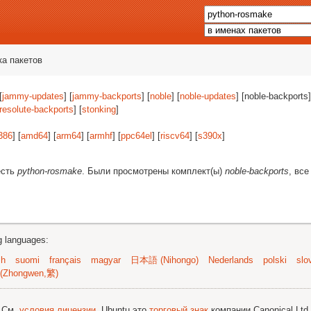
ка пакетов
[
jammy-updates
] [
jammy-backports
] [
noble
] [
noble-updates
] [noble-backports]
resolute-backports
] [
stonking
]
386
] [
amd64
] [
arm64
] [
armhf
] [
ppc64el
] [
riscv64
] [
s390x
]
есть
python-rosmake
. Были просмотрены комплект(ы)
noble-backports
, все
ng languages:
sh
suomi
français
magyar
日本語 (Nihongo)
Nederlands
polski
slo
(Zhongwen,繁)
; См.
условия лицензии
. Ubuntu это
торговый знак
компании Canonical Ltd