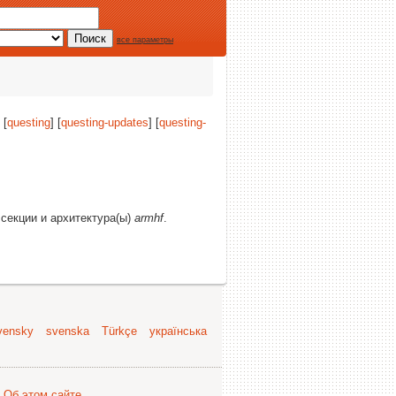
все параметры
 [
questing
] [
questing-updates
] [
questing-
 секции и архитектура(ы)
armhf
.
vensky
svenska
Türkçe
українська
.
Об этом сайте
.