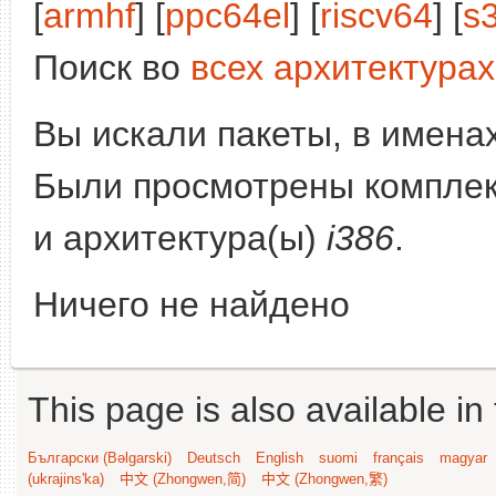
[
armhf
] [
ppc64el
] [
riscv64
] [
s
Поиск во
всех архитектурах
Вы искали пакеты, в имена
Были просмотрены компле
и архитектура(ы)
i386
.
Ничего не найдено
This page is also available in
Български (Bəlgarski)
Deutsch
English
suomi
français
magyar
(ukrajins'ka)
中文 (Zhongwen,简)
中文 (Zhongwen,繁)