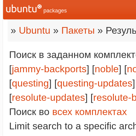
packages
»
Ubuntu
»
Пакеты
» Резуль
Поиск в заданном комплекте
[
jammy-backports
] [
noble
] [
n
[
questing
] [
questing-updates
]
[
resolute-updates
] [
resolute-
Поиск во
всех комплектах
Limit search to a specific arch