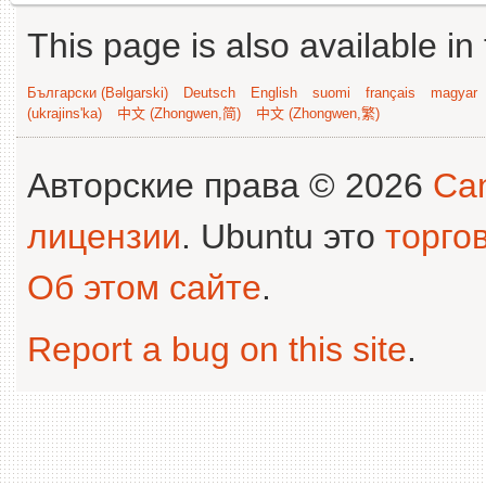
This page is also available in
Български (Bəlgarski)
Deutsch
English
suomi
français
magyar
(ukrajins'ka)
中文 (Zhongwen,简)
中文 (Zhongwen,繁)
Авторские права © 2026
Can
лицензии
. Ubuntu это
торго
Об этом сайте
.
Report a bug on this site
.