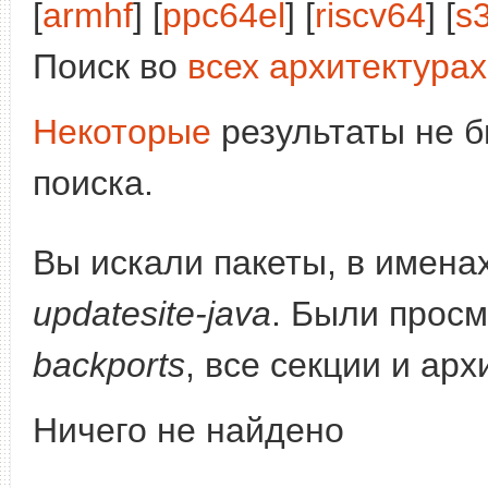
[
armhf
] [
ppc64el
] [
riscv64
] [
s
Поиск во
всех архитектурах
Некоторые
результаты не б
поиска.
Вы искали пакеты, в имена
updatesite-java
. Были прос
backports
, все секции и ар
Ничего не найдено