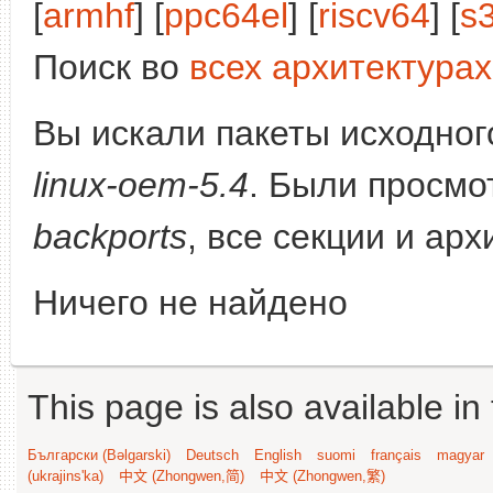
[
armhf
] [
ppc64el
] [
riscv64
] [
s
Поиск во
всех архитектурах
Вы искали пакеты исходного
linux-oem-5.4
. Были просмо
backports
, все секции и ар
Ничего не найдено
This page is also available in
Български (Bəlgarski)
Deutsch
English
suomi
français
magyar
(ukrajins'ka)
中文 (Zhongwen,简)
中文 (Zhongwen,繁)