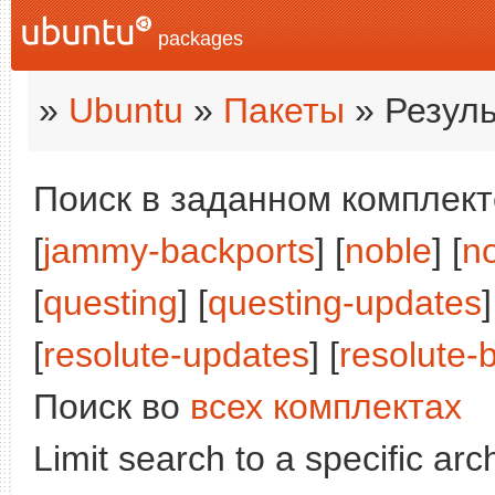
packages
»
Ubuntu
»
Пакеты
» Резуль
Поиск в заданном комплекте
[
jammy-backports
] [
noble
] [
n
[
questing
] [
questing-updates
]
[
resolute-updates
] [
resolute-
Поиск во
всех комплектах
Limit search to a specific arch