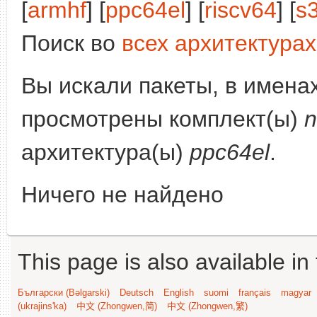
[
armhf
] [
ppc64el
] [
riscv64
] [
s
Поиск во
всех архитектурах
Вы искали пакеты, в имена
просмотрены комплект(ы)
n
архитектура(ы)
ppc64el
.
Ничего не найдено
This page is also available in
Български (Bəlgarski)
Deutsch
English
suomi
français
magyar
(ukrajins'ka)
中文 (Zhongwen,简)
中文 (Zhongwen,繁)