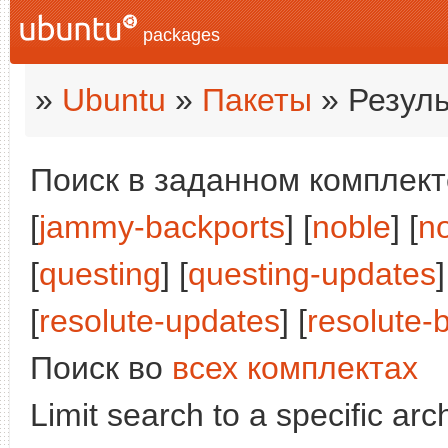
packages
»
Ubuntu
»
Пакеты
» Резуль
Поиск в заданном комплекте
[
jammy-backports
] [
noble
] [
n
[
questing
] [
questing-updates
]
[
resolute-updates
] [
resolute-
Поиск во
всех комплектах
Limit search to a specific arch