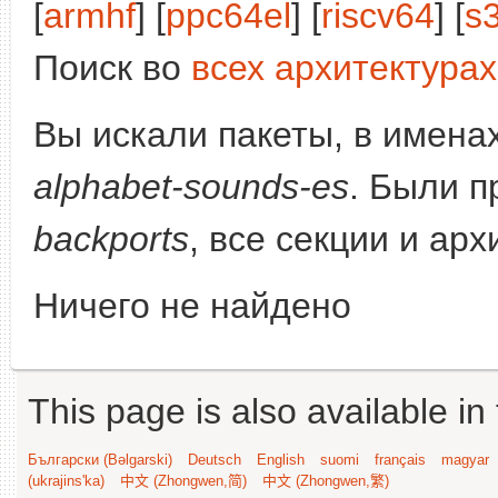
[
armhf
] [
ppc64el
] [
riscv64
] [
s
Поиск во
всех архитектурах
Вы искали пакеты, в имена
alphabet-sounds-es
. Были 
backports
, все секции и ар
Ничего не найдено
This page is also available in
Български (Bəlgarski)
Deutsch
English
suomi
français
magyar
(ukrajins'ka)
中文 (Zhongwen,简)
中文 (Zhongwen,繁)