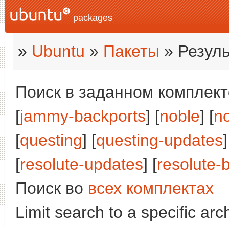
packages
»
Ubuntu
»
Пакеты
» Резуль
Поиск в заданном комплекте
[
jammy-backports
] [
noble
] [
n
[
questing
] [
questing-updates
]
[
resolute-updates
] [
resolute-
Поиск во
всех комплектах
Limit search to a specific arch