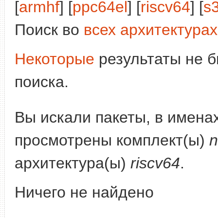
[
armhf
] [
ppc64el
] [
riscv64
] [
s
Поиск во
всех архитектурах
Некоторые
результаты не б
поиска.
Вы искали пакеты, в имена
просмотрены комплект(ы)
n
архитектура(ы)
riscv64
.
Ничего не найдено