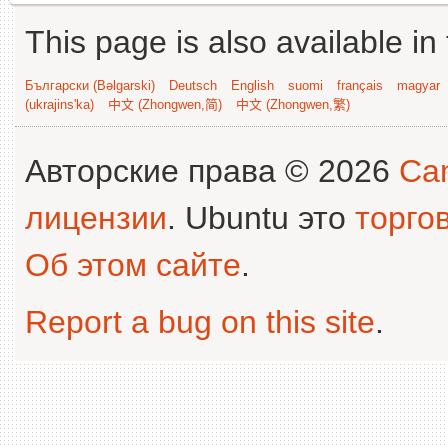
This page is also available in
Български (Bəlgarski)
Deutsch
English
suomi
français
magyar
(ukrajins'ka)
中文 (Zhongwen,简)
中文 (Zhongwen,繁)
Авторские права © 2026
Can
лицензии
. Ubuntu это
торго
Об этом сайте
.
Report a bug on this site
.