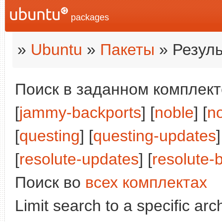
packages
»
Ubuntu
»
Пакеты
» Резуль
Поиск в заданном комплекте
[
jammy-backports
] [
noble
] [
n
[
questing
] [
questing-updates
]
[
resolute-updates
] [
resolute-
Поиск во
всех комплектах
Limit search to a specific arch