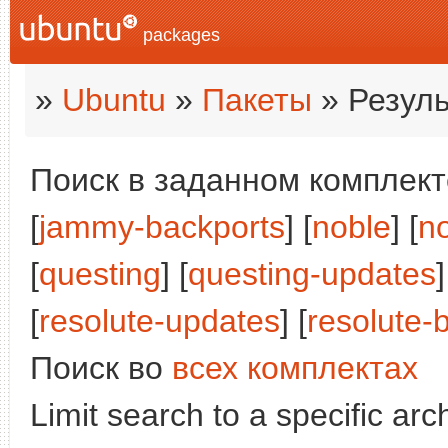
packages
»
Ubuntu
»
Пакеты
» Резуль
Поиск в заданном комплекте
[
jammy-backports
] [
noble
] [
n
[
questing
] [
questing-updates
]
[
resolute-updates
] [
resolute-
Поиск во
всех комплектах
Limit search to a specific arch