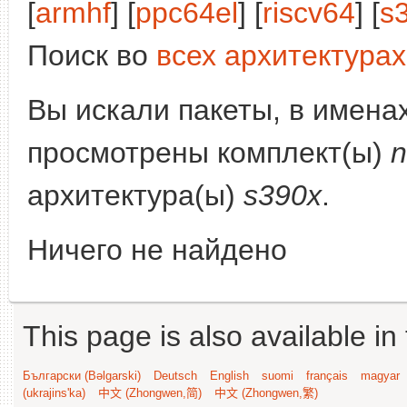
[
armhf
] [
ppc64el
] [
riscv64
] [
s
Поиск во
всех архитектурах
Вы искали пакеты, в имена
просмотрены комплект(ы)
n
архитектура(ы)
s390x
.
Ничего не найдено
This page is also available in
Български (Bəlgarski)
Deutsch
English
suomi
français
magyar
(ukrajins'ka)
中文 (Zhongwen,简)
中文 (Zhongwen,繁)