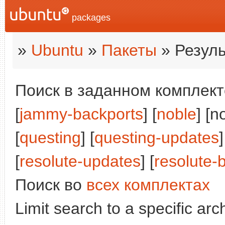
packages
»
Ubuntu
»
Пакеты
» Резуль
Поиск в заданном комплекте
[
jammy-backports
] [
noble
] [n
[
questing
] [
questing-updates
]
[
resolute-updates
] [
resolute-
Поиск во
всех комплектах
Limit search to a specific arch