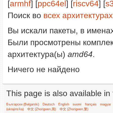
[
armhf
] [
ppc64el
] [
riscv64
] [
s
Поиск во
всех архитектурах
Вы искали пакеты, в имена
Были просмотрены компле
архитектура(ы)
amd64
.
Ничего не найдено
This page is also available in
Български (Bəlgarski)
Deutsch
English
suomi
français
magyar
(ukrajins'ka)
中文 (Zhongwen,简)
中文 (Zhongwen,繁)