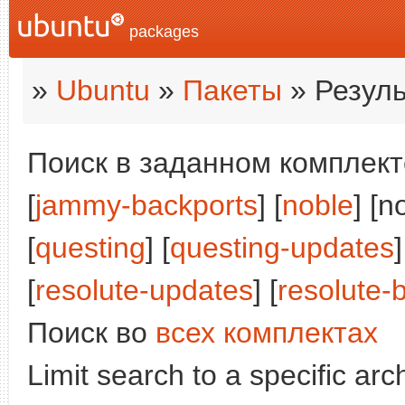
packages
»
Ubuntu
»
Пакеты
» Резуль
Поиск в заданном комплекте
[
jammy-backports
] [
noble
] [n
[
questing
] [
questing-updates
]
[
resolute-updates
] [
resolute-
Поиск во
всех комплектах
Limit search to a specific arch