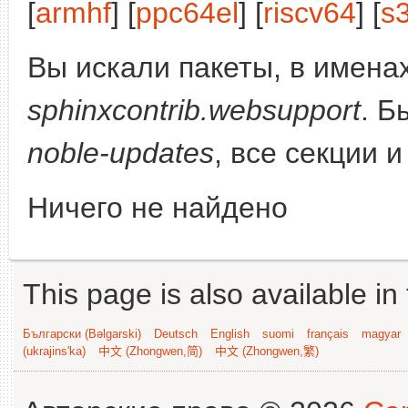
[
armhf
] [
ppc64el
] [
riscv64
] [
s
Вы искали пакеты, в имена
sphinxcontrib.websupport
. Б
noble-updates
, все секции 
Ничего не найдено
This page is also available in
Български (Bəlgarski)
Deutsch
English
suomi
français
magyar
(ukrajins'ka)
中文 (Zhongwen,简)
中文 (Zhongwen,繁)