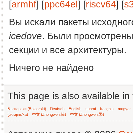
[
armhf
] [
ppc64el
] [
riscv64
] [
s
Вы искали пакеты исходного
icedove
. Были просмотрены
секции и все архитектуры.
Ничего не найдено
This page is also available in
Български (Bəlgarski)
Deutsch
English
suomi
français
magyar
(ukrajins'ka)
中文 (Zhongwen,简)
中文 (Zhongwen,繁)