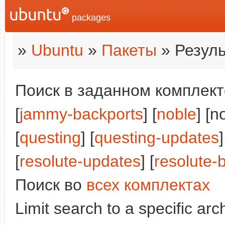
packages
»
Ubuntu
»
Пакеты
» Резуль
Поиск в заданном комплекте
[
jammy-backports
] [
noble
] [n
[
questing
] [
questing-updates
]
[
resolute-updates
] [
resolute-
Поиск во
всех комплектах
Limit search to a specific arch