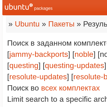
packages
»
Ubuntu
»
Пакеты
» Резуль
Поиск в заданном комплекте
[
jammy-backports
] [
noble
] [n
[
questing
] [
questing-updates
]
[
resolute-updates
] [
resolute-
Поиск во
всех комплектах
Limit search to a specific arch