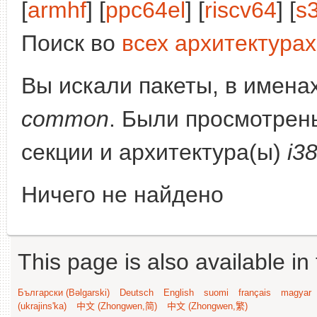
[
armhf
] [
ppc64el
] [
riscv64
] [
s
Поиск во
всех архитектурах
Вы искали пакеты, в имена
common
. Были просмотрен
секции и архитектура(ы)
i3
Ничего не найдено
This page is also available in
Български (Bəlgarski)
Deutsch
English
suomi
français
magyar
(ukrajins'ka)
中文 (Zhongwen,简)
中文 (Zhongwen,繁)