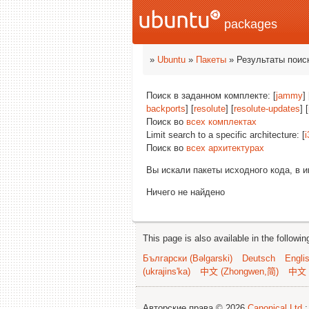
packages
»
Ubuntu
»
Пакеты
» Результаты поис
Поиск в заданном комплекте: [
jammy
] 
backports
] [
resolute
] [
resolute-updates
] [
Поиск во
всех комплектах
Limit search to a specific architecture: [
i
Поиск во
всех архитектурах
Вы искали пакеты исходного кода, в 
Ничего не найдено
This page is also available in the followi
Български (Bəlgarski)
Deutsch
Engli
(ukrajins'ka)
中文 (Zhongwen,简)
中文 
Авторские права © 2026
Canonical Ltd.