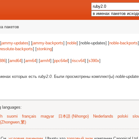
ка пакетов
[
jammy-updates
] [
jammy-backports
] [
noble
] [noble-updates] [
noble-backports
]
resolute-backports
] [
stonking
]
386
] [
amd64
] [
arm64
] [
armhf
] [
ppc64el
] [
riscv64
] [
s390x
]
именах которых есть
ruby2.0
. Были просмотрены комплект(ы)
noble-update
ng languages:
sh
suomi
français
magyar
日本語 (Nihongo)
Nederlands
polski
slo
(Zhongwen,繁)
; См.
условия лицензии
. Ubuntu это
торговый знак
компании Canonical Ltd