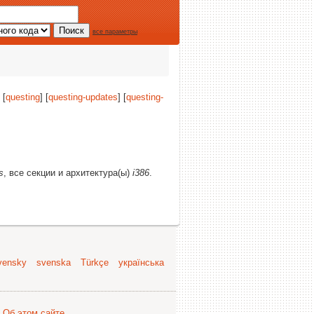
все параметры
 [
questing
] [
questing-updates
] [
questing-
s
, все секции и архитектура(ы)
i386
.
vensky
svenska
Türkçe
українська
.
Об этом сайте
.