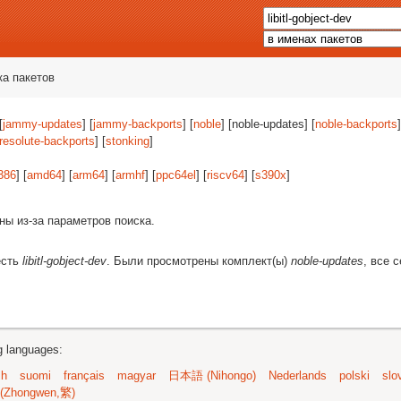
ка пакетов
[
jammy-updates
] [
jammy-backports
] [
noble
] [noble-updates] [
noble-backports
]
resolute-backports
] [
stonking
]
386
] [
amd64
] [
arm64
] [
armhf
] [
ppc64el
] [
riscv64
] [
s390x
]
ны из-за параметров поиска.
есть
libitl-gobject-dev
. Были просмотрены комплект(ы)
noble-updates
, все 
ng languages:
sh
suomi
français
magyar
日本語 (Nihongo)
Nederlands
polski
slo
(Zhongwen,繁)