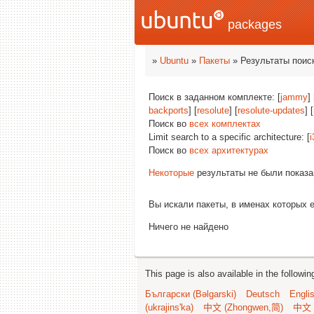
packages
»
Ubuntu
»
Пакеты
» Результаты поис
Поиск в заданном комплекте: [
jammy
] 
backports
] [
resolute
] [
resolute-updates
] [
Поиск во
всех комплектах
Limit search to a specific architecture: [
i
Поиск во
всех архитектурах
Некоторые
результаты не были показа
Вы искали пакеты, в именах которых 
Ничего не найдено
This page is also available in the followi
Български (Bəlgarski)
Deutsch
Engli
(ukrajins'ka)
中文 (Zhongwen,简)
中文 