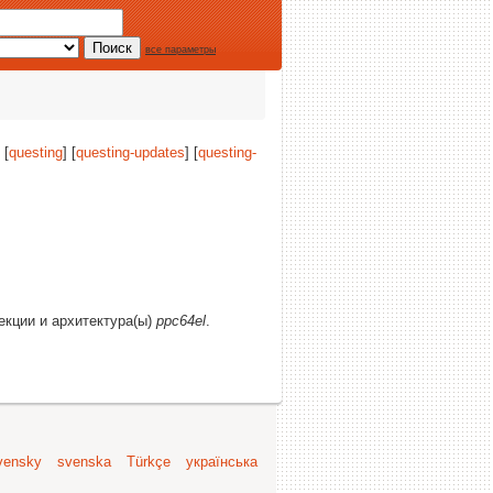
все параметры
 [
questing
] [
questing-updates
] [
questing-
секции и архитектура(ы)
ppc64el
.
vensky
svenska
Türkçe
українська