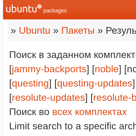
packages
»
Ubuntu
»
Пакеты
» Резуль
Поиск в заданном комплекте
[
jammy-backports
] [
noble
] [n
[
questing
] [
questing-updates
]
[
resolute-updates
] [
resolute-
Поиск во
всех комплектах
Limit search to a specific arch