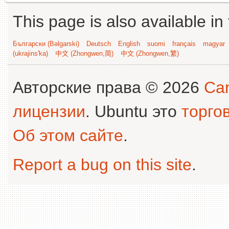
This page is also available in
Български (Bəlgarski)
Deutsch
English
suomi
français
magyar
(ukrajins'ka)
中文 (Zhongwen,简)
中文 (Zhongwen,繁)
Авторские права © 2026
Can
лицензии
. Ubuntu это
торго
Об этом сайте
.
Report a bug on this site
.