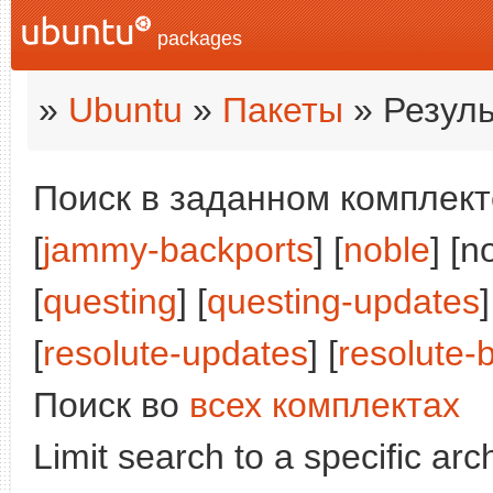
packages
»
Ubuntu
»
Пакеты
» Резуль
Поиск в заданном комплекте
[
jammy-backports
] [
noble
] [n
[
questing
] [
questing-updates
]
[
resolute-updates
] [
resolute-
Поиск во
всех комплектах
Limit search to a specific arch