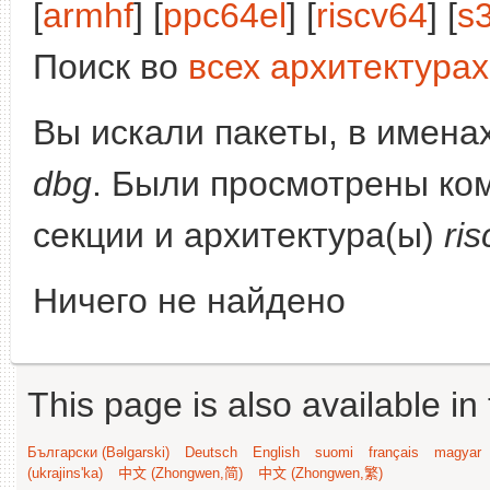
[
armhf
] [
ppc64el
] [
riscv64
] [
s
Поиск во
всех архитектурах
Вы искали пакеты, в имена
dbg
. Были просмотрены ко
секции и архитектура(ы)
ri
Ничего не найдено
This page is also available in
Български (Bəlgarski)
Deutsch
English
suomi
français
magyar
(ukrajins'ka)
中文 (Zhongwen,简)
中文 (Zhongwen,繁)