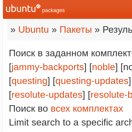
packages
»
Ubuntu
»
Пакеты
» Резуль
Поиск в заданном комплекте
[
jammy-backports
] [
noble
] [n
[
questing
] [
questing-updates
]
[
resolute-updates
] [
resolute-
Поиск во
всех комплектах
Limit search to a specific arch