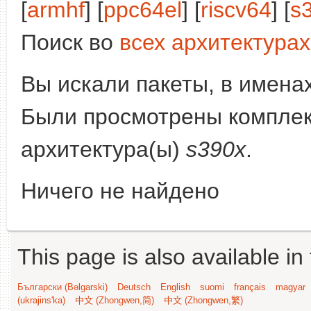
[
armhf
] [
ppc64el
] [
riscv64
] [
s
Поиск во
всех архитектурах
Вы искали пакеты, в имена
Были просмотрены компле
архитектура(ы)
s390x
.
Ничего не найдено
This page is also available in
Български (Bəlgarski)
Deutsch
English
suomi
français
magyar
(ukrajins'ka)
中文 (Zhongwen,简)
中文 (Zhongwen,繁)