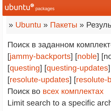
packages
»
Ubuntu
»
Пакеты
» Резуль
Поиск в заданном комплекте
[
jammy-backports
] [
noble
] [n
[
questing
] [
questing-updates
]
[
resolute-updates
] [
resolute-
Поиск во
всех комплектах
Limit search to a specific arch