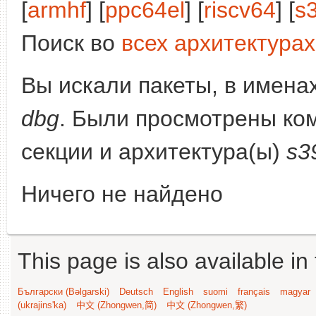
[
armhf
] [
ppc64el
] [
riscv64
] [
s
Поиск во
всех архитектурах
Вы искали пакеты, в имена
dbg
. Были просмотрены ко
секции и архитектура(ы)
s3
Ничего не найдено
This page is also available in
Български (Bəlgarski)
Deutsch
English
suomi
français
magyar
(ukrajins'ka)
中文 (Zhongwen,简)
中文 (Zhongwen,繁)