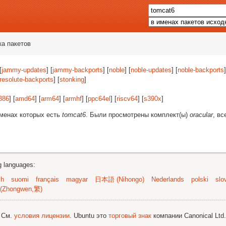
ка пакетов
[
jammy-updates
] [
jammy-backports
] [
noble
] [
noble-updates
] [
noble-backports
]
resolute-backports
] [
stonking
]
386
] [
amd64
] [
arm64
] [
armhf
] [
ppc64el
] [
riscv64
] [
s390x
]
именах которых есть
tomcat6
. Были просмотрены комплект(ы)
oracular
, вс
ng languages:
sh
suomi
français
magyar
日本語 (Nihongo)
Nederlands
polski
slo
(Zhongwen,繁)
; См.
условия лицензии
. Ubuntu это
торговый знак
компании Canonical Ltd