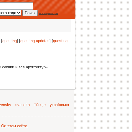
все параметры
 [
questing
] [
questing-updates
] [
questing-
е секции и все архитектуры.
vensky
svenska
Türkçe
українська
.
Об этом сайте
.