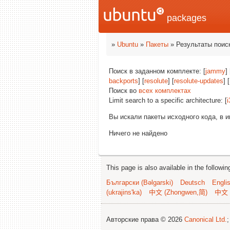
packages
»
Ubuntu
»
Пакеты
» Результаты поис
Поиск в заданном комплекте: [
jammy
] 
backports
] [
resolute
] [
resolute-updates
] [
Поиск во
всех комплектах
Limit search to a specific architecture: [
i
Вы искали пакеты исходного кода, в 
Ничего не найдено
This page is also available in the followi
Български (Bəlgarski)
Deutsch
Engli
(ukrajins'ka)
中文 (Zhongwen,简)
中文 
Авторские права © 2026
Canonical Ltd.